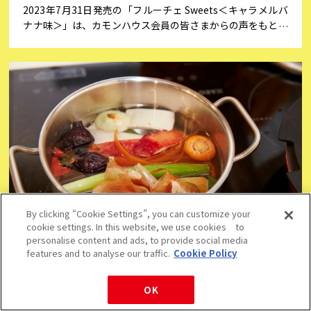
2023年7月31日発売の「フルーチェ Sweets＜キャラメルバ
ナナ味＞」は、カモンハウス会員の皆さまからの声をもとに
製品企画を進め、発売決定となった製品です。今回は、企画
決定に至るまでのストーリーをご紹介いたします！
By clicking “Cookie Settings”, you can customize your
cookie settings. In this website, we use cookies to
2023.3.27
食育
personalise content and ads, to provide social media
features and to analyse our traffic.
Cookie Policy
野菜くずはおいしさのもと！野菜だし「ベジブ
ロス」を活用しよう
OK
野菜の皮や切れ端、ヘタを使って作るスープストック「ベジ