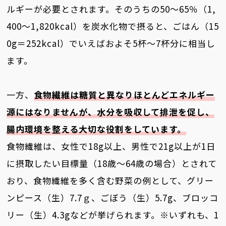
ルギーが必要とされます。そのうちの50～65％（1,
400～1,820kcal）を炭水化物で摂ると、ごはん（15
0g＝252kcal）でいえばおよそ5杯～7杯分に相当し
ます。
一方、
食物繊維は糖質と異なりほとんどエネルギー
源にはなりませんが、水分を吸収して排泄を促し、
腸内環境を整える大切な役割をしています。
食物繊維は、女性で18g以上、男性で21g以上が1日
に摂取したい目標量（18歳～64歳の場合）とされて
おり、食物繊維を多く含む野菜の例として、グリー
ンピース（生）7.7ｇ、ごぼう（生）5.7g、ブロッコ
リー（生）4.3gなどが挙げられます。※いずれも、1