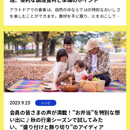
アウトドアでの食事は、自然の中ならではの特別なおいしさ
を楽しむことができます。食材を手に取り、火をおこして料
理を作る喜びは、日常の喧騒を忘れ、心をリフレッシュする
素晴らしい機会です。しかし、アウトドアの経験が少ない方
にとっては屋外での調理は慣れていないため、戸惑うことも
あるでしょう。そこで、会員の皆さまの声をご紹介しなが
ら、アウトドア料理を楽しむポイントをご紹介します。おす
すめの道具や下準備のコツ、便利な調理食材などをお伝え
し、初心者の方でも楽しくおいしい料理を作るヒントをご紹
介。今回は、キャンプコーディネーター/アウトドア専門家
として活躍している「松尾真里子さん」にキャンプのコツや
レシピ提案をしていただきました！
2023.9.25
レシピ
会員の皆さまの声が満載！”お弁当”を特別な想
い出に♪秋の行楽シーズンで試してみた
い、“盛り付けと飾り切り”のアイディア