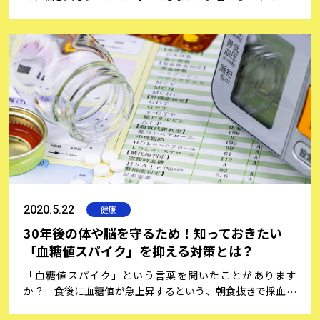
病のもと」と言われているように、頭痛や肩こり、便秘、不
眠、生理痛など身体の不調や病気を引き起こすきっかけにも
なります。これだけ多くの人が悩んでいるにもかかわらず、
「冷え症」とはそもそもどういう状態なのか、なぜ起きるの
かはあまり知られていません。冷え症について正しく理解す
るために、冷え症研究の第一人者である横浜市立大学の中村
幸代先生にうかがいました。
2020.5.22
健康
30年後の体や脳を守るため！知っておきたい
「血糖値スパイク」を抑える対策とは？
「血糖値スパイク」という言葉を聞いたことがあります
か？ 食後に血糖値が急上昇するという、朝食抜きで採血を
する健康診断では見つからないやっかいな異常として注目さ