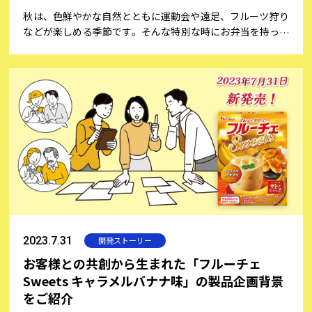
秋は、色鮮やかな自然とともに運動会や遠足、フルーツ狩り
などが楽しめる季節です。そんな特別な時にお弁当を持って
出かけると、思い出深いひとときが生まれますよね。お弁当
づくりは、ただおいしい料理を詰めるだけでなく、盛り付け
も楽しみの一つですね。そこで、今回は会員の皆さまからご
投稿いただいたお弁当にまつわる想い出をご紹介しながら、
お弁当を特別なものにするための盛り付けのコツと、初心者
でも簡単にできる楽しい飾り切りのアイディアをご紹介いた
します。
2023.7.31
開発ストーリー
お客様との共創から生まれた「フルーチェ
Sweets キャラメルバナナ味」の製品企画背景
をご紹介