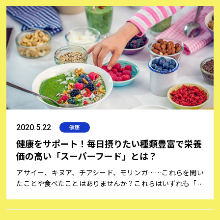
れています。最新の研究では、血糖値スパイクを放置してい
ると心臓病やがん、そして認知症を生じやすいこともわかっ
てきています。血糖値スパイクとその予防について、大阪大
学大学院医学系研究科 臨床遺伝子治療学の武田朱公（しゅこ
う）准教授にお話をうかがいました。
2020.5.22
健康
健康をサポート！毎日摂りたい種類豊富で栄養
価の高い「スーパーフード」とは？
アサイー、キヌア、チアシード、モリンガ……これらを聞い
たことや食べたことはありませんか？これらはいずれも「ス
ーパーフード」と呼ばれています。数年前から話題となり始
め、今やスーパーマーケットの店頭にも並び、ものによって
は気軽に手に入るようになりました。とはいえ、実はその歴