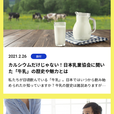
会認定料理教室を主宰し、高校生と春から中学生の子どもを
持つお母さんでもある安部加代子さんに、“野菜のチカ
ラ”や、“子どもにおいしく野菜を食べさせるコツ”などにつ
いて伺いました。
2021.2.26
食材
カルシウムだけじゃない！日本乳業協会に聞い
た「牛乳」の歴史や魅力とは
私たちが日頃飲んでいる「牛乳」。日本ではいつから飲み始
められたか知っていますか？牛乳の歴史は諸説ありますが、
約1万年前に始まり、日本でも飛鳥時代には飲まれていたと
されています。カルシウムやたんぱく質、ビタミンなどをバ
ランスよく含み、高い栄養価を持つ牛乳は、当時は薬とさ
れ、大変貴重なものでした。日本で牛乳が広まった歴史や、
生産量の移り変わり、そして目的に合わせたおすすめの飲み