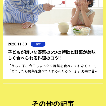
方について、牛乳をよく知る専門家、一般社団法人日本乳業
協会にお話を伺いました。
2020.11.30
食育
子どもが嫌いな野菜の5つの特徴と野菜が美味
しく食べられる料理のコツ！
「うちの子、今日もまったく野菜を食べてくれなくて…」
「どうしたら野菜を食べてくれるんだろう…」。野菜が苦手
で食べようとしない子どもに、悩んでいるパパやママは多い
ことでしょう。ビタミン・ミネラル・食物繊維などが豊富に
含まれている野菜は、子どもの健やかな成長のためにも不可
欠と言えます。また、野菜不足は代謝や免疫力の低下、便秘
など、さまざまな症状の原因になりやすいため、何とか克服
その他の記事
したいものです。そこで今回は、子どもが嫌がる野菜の特徴