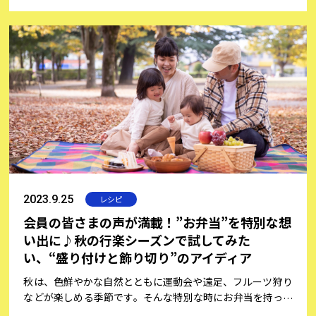
理を作る喜びは、日常の喧騒を忘れ、心をリフレッシュする
素晴らしい機会です。しかし、アウトドアの経験が少ない方
にとっては屋外での調理は慣れていないため、戸惑うことも
あるでしょう。そこで、会員の皆さまの声をご紹介しなが
ら、アウトドア料理を楽しむポイントをご紹介します。おす
すめの道具や下準備のコツ、便利な調理食材などをお伝え
し、初心者の方でも楽しくおいしい料理を作るヒントをご紹
介。今回は、キャンプコーディネーター/アウトドア専門家
として活躍している「松尾真里子さん」にキャンプのコツや
レシピ提案をしていただきました！
2023.9.25
レシピ
会員の皆さまの声が満載！”お弁当”を特別な想
い出に♪秋の行楽シーズンで試してみた
い、“盛り付けと飾り切り”のアイディア
秋は、色鮮やかな自然とともに運動会や遠足、フルーツ狩り
などが楽しめる季節です。そんな特別な時にお弁当を持って
出かけると、思い出深いひとときが生まれますよね。お弁当