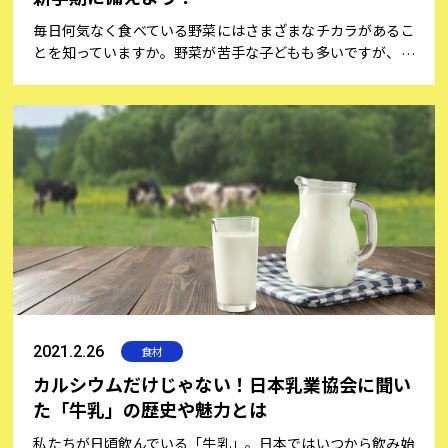
毎日何気なく食べている野菜にはさまざまなチカラがあるこ
とを知っていますか。野菜が苦手な子どもも多いですが、勉
強やスポーツへの集中力をアップしてくれるなど、中高生に
とって大切な栄養を多く含んでいますので、毎日たっぷり摂
りたいですね。野菜ソムリエPro.として日本野菜ソムリエ協
会認定料理教室を主宰し、高校生と春から中学生の子どもを
持つお母さんでもある安部加代子さんに、“野菜のチカ
ラ”や、“子どもにおいしく野菜を食べさせるコツ”などにつ
いて伺いました。
2021.2.26
食材
カルシウムだけじゃない！日本乳業協会に聞い
た「牛乳」の歴史や魅力とは
私たちが日頃飲んでいる「牛乳」。日本ではいつから飲み始