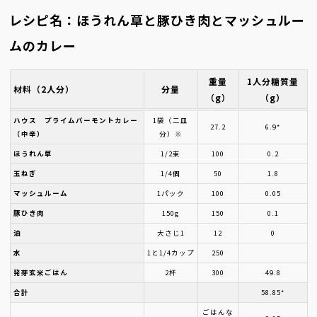
レシピ名：ほうれん草と豚ひき肉とマッシュルー
ムのカレー
重量
1人分糖質量
材料（2人分）
分量
（g）
（g）
ハウス プライムバーモントカレー
1袋（二皿
27.2
6.9*
（中辛）
分）※
ほうれん草
1/2束
100
0.2
玉ねぎ
1/4個
50
1.8
マッシュルーム
1パック
100
0.05
豚ひき肉
150g
150
0.1
油
大さじ1
12
0
水
1と1/4カップ
250
発芽玄米ごはん
2杯
300
49.8
合計
58.85*
ごはんな