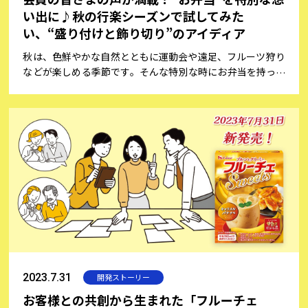
い出に♪秋の行楽シーズンで試してみた
い、“盛り付けと飾り切り”のアイディア
秋は、色鮮やかな自然とともに運動会や遠足、フルーツ狩り
などが楽しめる季節です。そんな特別な時にお弁当を持って
出かけると、思い出深いひとときが生まれますよね。お弁当
づくりは、ただおいしい料理を詰めるだけでなく、盛り付け
も楽しみの一つですね。そこで、今回は会員の皆さまからご
投稿いただいたお弁当にまつわる想い出をご紹介しながら、
お弁当を特別なものにするための盛り付けのコツと、初心者
でも簡単にできる楽しい飾り切りのアイディアをご紹介いた
します。
2023.7.31
開発ストーリー
お客様との共創から生まれた「フルーチェ