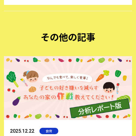
で食べようとしない子どもに、悩んでいるパパやママは多い
ことでしょう。ビタミン・ミネラル・食物繊維などが豊富に
含まれている野菜は、子どもの健やかな成長のためにも不可
欠と言えます。また、野菜不足は代謝や免疫力の低下、便秘
など、さまざまな症状の原因になりやすいため、何とか克服
その他の記事
したいものです。そこで今回は、子どもが嫌がる野菜の特徴
と、子どもが野菜を少しでも喜んで食べてくれる料理のコツ
についてお伝えします。
2025.12.22
食育