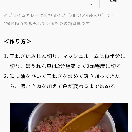
9.05
し
※プライムカレーは分包タイプ（2皿分×4袋入り）です
*撮影時点で販売しているものの糖質量です
＜作り方＞
玉ねぎはみじん切り、マッシュルームは縦半分に
切り、ほうれん草は2分程茹でて2㎝程度に切る。
鍋に油をひいて玉ねぎを炒めて透き通ってきた
ら、豚ひき肉を加えて色が変わるまで炒める。