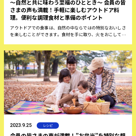
～自然と共に味わう至福のひととき～ 会員の皆
さまの声も満載！手軽に楽しむアウトドア料
理。便利な調理食材と準備のポイント
アウトドアでの食事は、自然の中ならではの特別なおいしさ
を楽しむことができます。食材を手に取り、火をおこして料
理を作る喜びは、日常の喧騒を忘れ、心をリフレッシュする
素晴らしい機会です。しかし、アウトドアの経験が少ない方
にとっては屋外での調理は慣れていないため、戸惑うことも
あるでしょう。そこで、会員の皆さまの声をご紹介しなが
ら、アウトドア料理を楽しむポイントをご紹介します。おす
すめの道具や下準備のコツ、便利な調理食材などをお伝え
し、初心者の方でも楽しくおいしい料理を作るヒントをご紹
介。今回は、キャンプコーディネーター/アウトドア専門家
として活躍している「松尾真里子さん」にキャンプのコツや
レシピ提案をしていただきました！
2023.9.25
レシピ
会員の皆さまの声が満載！”お弁当”を特別な想