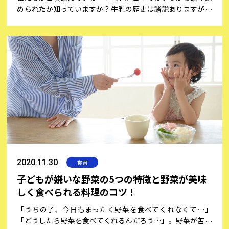
められたか知っていますか？牛乳の歴史は諸説ありますが、
約1万年前に始まり、日本でも飛鳥時代には飲まれていたと
されています。カルシウムやたんぱく質、ビタミンなどをバ
ランスよく含み、高い栄養価を持つ牛乳は、当時は薬とさ
れ、大変貴重なものでした。日本で牛乳が広まった歴史や、
生産量の移り変わり、そして目的に合わせたおすすめの飲み
方について、牛乳をよく知る専門家、一般社団法人日本乳業
協会にお話を伺いました。
2020.11.30
食育
子どもが嫌いな野菜の5つの特徴と野菜が美味
しく食べられる料理のコツ！
「うちの子、今日もまったく野菜を食べてくれなくて…」
「どうしたら野菜を食べてくれるんだろう…」。野菜が苦手