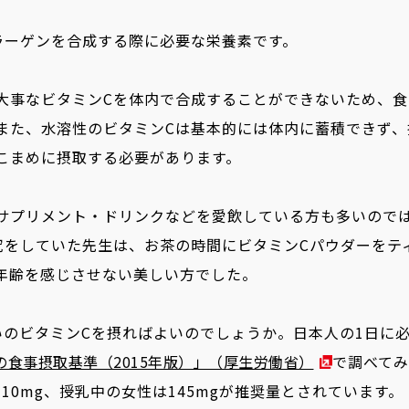
ラーゲンを合成する際に必要な栄養素です。
大事なビタミンCを体内で合成することができないため、
また、水溶性のビタミンCは基本的には体内に蓄積できず、
こまめに摂取する必要があります。
サプリメント・ドリンクなどを愛飲している方も多いので
究をしていた先生は、お茶の時間にビタミンCパウダーをテ
年齢を感じさせない美しい方でした。
いのビタミンCを摂ればよいのでしょうか。日本人の1日に
の食事摂取基準（2015年版）」（厚生労働省）
で調べてみ
婦110mg、授乳中の女性は145mgが推奨量とされています。