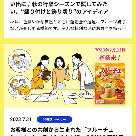
い出に♪秋の行楽シーズンで試してみた
い、“盛り付けと飾り切り”のアイディア
秋は、色鮮やかな自然とともに運動会や遠足、フルーツ狩り
などが楽しめる季節です。そんな特別な時にお弁当を持って
出かけると、思い出深いひとときが生まれますよね。お弁当
づくりは、ただおいしい料理を詰めるだけでなく、盛り付け
も楽しみの一つですね。そこで、今回は会員の皆さまからご
投稿いただいたお弁当にまつわる想い出をご紹介しながら、
お弁当を特別なものにするための盛り付けのコツと、初心者
でも簡単にできる楽しい飾り切りのアイディアをご紹介いた
します。
2023.7.31
開発ストーリー
お客様との共創から生まれた「フルーチェ