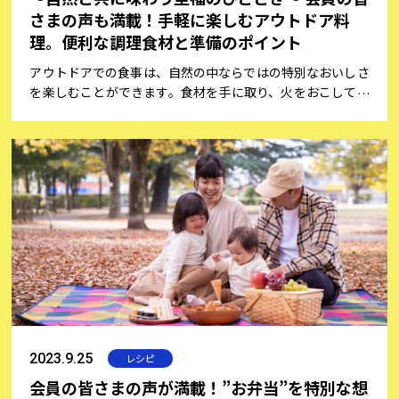
さまの声も満載！手軽に楽しむアウトドア料
理。便利な調理食材と準備のポイント
アウトドアでの食事は、自然の中ならではの特別なおいしさ
を楽しむことができます。食材を手に取り、火をおこして料
理を作る喜びは、日常の喧騒を忘れ、心をリフレッシュする
素晴らしい機会です。しかし、アウトドアの経験が少ない方
にとっては屋外での調理は慣れていないため、戸惑うことも
あるでしょう。そこで、会員の皆さまの声をご紹介しなが
ら、アウトドア料理を楽しむポイントをご紹介します。おす
すめの道具や下準備のコツ、便利な調理食材などをお伝え
し、初心者の方でも楽しくおいしい料理を作るヒントをご紹
介。今回は、キャンプコーディネーター/アウトドア専門家
として活躍している「松尾真里子さん」にキャンプのコツや
レシピ提案をしていただきました！
2023.9.25
レシピ
会員の皆さまの声が満載！”お弁当”を特別な想