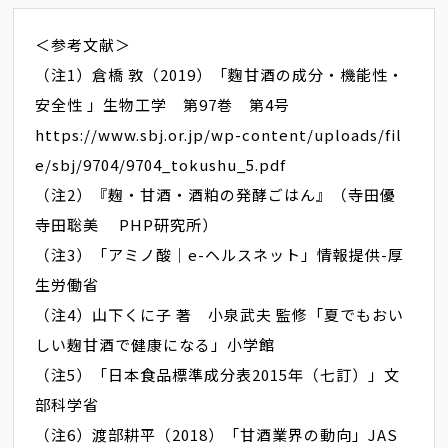
＜参考文献＞
（注1）倉橋 敦（2019）「麴甘酒の成分・機能性・
安全性 」生物工学 第97巻 第4号
https://www.sbj.or.jp/wp-content/uploads/fil
e/sbj/9704/9704_tokushu_5.pdf
（注2）『麹・甘酒・酒粕の発酵ごはん』（寺田優
寺田聡美 PHP研究所）
（注3）「アミノ酸│e-ヘルスネット」情報提供-厚
生労働省
（注4）山下くに子 著 小泉武夫 監修「夏でもおい
しい麹甘酒で健康になる」小学館
（注5）「日本食品標準成分表2015年（七訂）」文
部科学省
（注6）渡部耕平（2018）「甘酒業界の動向」JAS