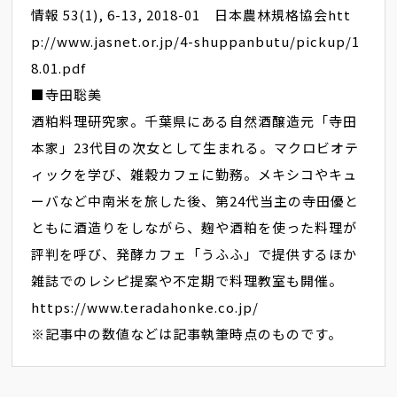
情報 53(1), 6-13, 2018-01 日本農林規格協会
htt
p://www.jasnet.or.jp/4-shuppanbutu/pickup/1
8.01.pdf
■寺田聡美
酒粕料理研究家。千葉県にある自然酒醸造元「寺田
本家」23代目の次女として生まれる。マクロビオテ
ィックを学び、雑穀カフェに勤務。メキシコやキュ
ーバなど中南米を旅した後、第24代当主の寺田優と
ともに酒造りをしながら、麹や酒粕を使った料理が
評判を呼び、発酵カフェ「うふふ」で提供するほか
雑誌でのレシピ提案や不定期で料理教室も開催。
https://www.teradahonke.co.jp/
※記事中の数値などは記事執筆時点のものです。