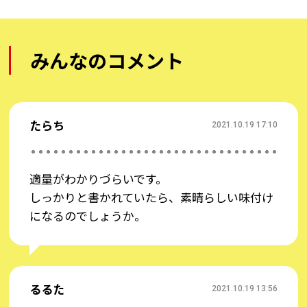
あなたが困った「レシピ語」は、おそらく皆さまも
みんなのコメント
困ったことがあるはず！？ぜひ、皆さまと共有しあ
いながら、料理をもっと楽しくしていきましょう！
【投稿例】
たらち
2021.10.19 17:10
・「あくをとる」はよく見ますが、取っても取って
も出てきて、いつ終わりにするかいつも悩みま
適量がわかりづらいです。
す・・。
しっかりと書かれていたら、素晴らしい味付け
・「大さじ」は15CCですよね！？計量スプーンでし
になるのでしょうか。
っかり測っています！
・いつも「少々」がわからなく、感覚で入れていま
す。皆さまいかがですか？
るるた
2021.10.19 13:56
■「レシピ語」例