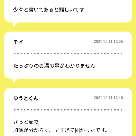
少々と書いてあると難しいです
※絵文字、環境依存文字はコメントに反映できない可能性がありますのでご注意
チイ
2021.10.11 12:56
ください。
投稿する
たっぷりのお湯の量がわかりません
ゆうとくん
2021.10.11 12:40
さっと茹で
加減が分からず、早すぎて固かったです。