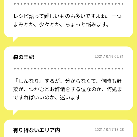
・しんなり
レシピ語って難しいものも多いですよね。一つ
・弱火
まみとか、少々とか、ちょっと悩みます。
・時々かきまぜる
・色が変わったら
・少々
・適宜
森の王妃
2021.10.19 02:31
・食べやすい大きさ
・小判形
『しんなり』するが、分からなくて、何時も野
・おおさじ
菜が、つかむとお辞儀をする位なのか、何処ま
ですればいいのか、迷います
そのほかの「レシピ語」は下記ページでもご紹介し
ていますので、ぜひご覧ください。
＞完熟トマトのハヤシライスソース Presents
有り得ないエリア内
2021.10.17 13:23