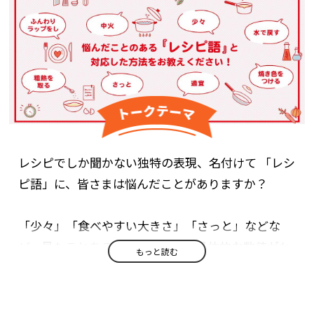
レシピでしか聞かない独特の表現、名付けて 「レシ
ピ語」に、皆さまは悩んだことがありますか？
「少々」「食べやすい大きさ」「さっと」などな
ど、見たことあるけど、感覚的で具体的な数値がわ
もっと読む
かりにくい、レシピ語。
今回は、この「レシピ語」で困った・悩んだものが
あればその対応方法とともにお教えください。