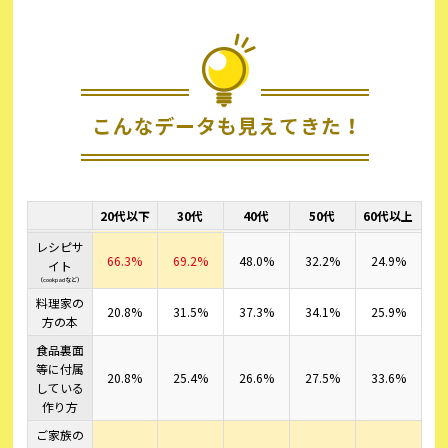
20代以下
30代
40代
50代
60代以上
レシピサ
66.3%
69.2%
48.0%
32.2%
24.9%
イト
（cookpadなど）
料理家の
20.8%
31.5%
37.3%
34.1%
25.9%
方の本
食品裏面
等に付属
20.8%
25.4%
26.6%
27.5%
33.6%
している
作り方
ご家族の