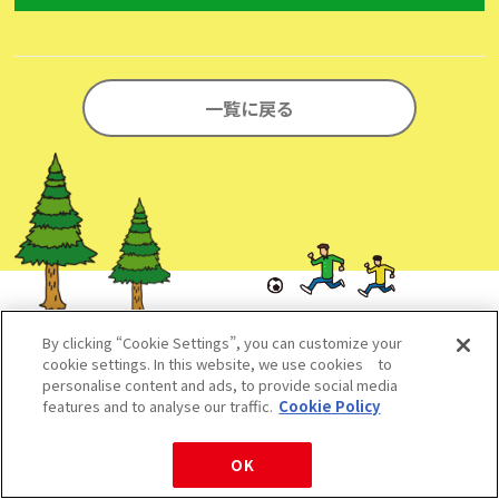
一覧に戻る
By clicking “Cookie Settings”, you can customize your
Come on Houseを
cookie settings. In this website, we use cookies to
personalise content and ads, to provide social media
シェアしよう！
features and to analyse our traffic.
Cookie Policy
OK