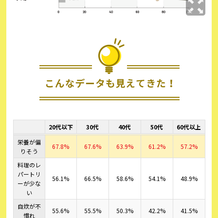
20代以下
30代
40代
50代
60代以上
栄養が偏
67.8%
67.6%
63.9%
61.2%
57.2%
りそう
料理のレ
パートリ
56.1%
66.5%
58.6%
54.1%
48.9%
ーが少な
い
自炊が不
55.6%
55.5%
50.3%
42.2%
41.5%
慣れ