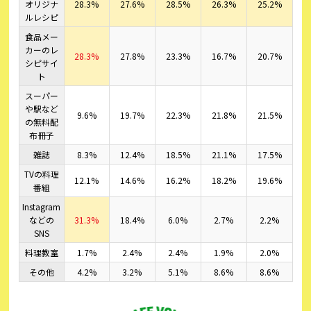
オリジナ
28.3%
27.6%
28.5%
26.3%
25.2%
ルレシピ
食品メー
カーのレ
28.3%
27.8%
23.3%
16.7%
20.7%
シピサイ
ト
スーパー
や駅など
9.6%
19.7%
22.3%
21.8%
21.5%
の無料配
布冊子
雑誌
8.3%
12.4%
18.5%
21.1%
17.5%
TVの料理
12.1%
14.6%
16.2%
18.2%
19.6%
番組
Instagram
などの
31.3%
18.4%
6.0%
2.7%
2.2%
SNS
料理教室
1.7%
2.4%
2.4%
1.9%
2.0%
その他
4.2%
3.2%
5.1%
8.6%
8.6%