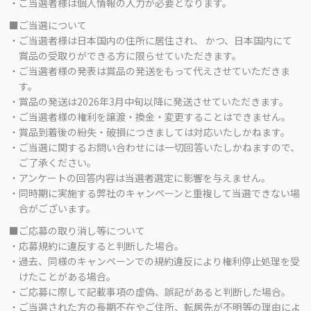
・ご当選者様は個人情報の入力が必要となります。
■ご当選について
・ご当選者様は日本国内の住所に居住され、 かつ、日本国内にて
賞品の受取りができる方に限らせていただきます。
・ご当選者様の発表は賞品の発送をもって代えさせていただきま
す。
・賞品の発送は2026年3月中旬以降に発送させていただきます。
・ご当選者様の権利を譲渡・換金・変更することはできません。
・賞品到着後の紛失・破損につきましては対応いたしかねます。
・ご当選に関するお問い合わせには一切回答いたしかねますので、
ご了承ください。
・アンケートの回答内容は当選者選定に影響を与えません。
・同時期に実施する弊社のキャンペーンと重複して当選できない場
合がございます。
■ご応募の取り消し等について
・応募規約に違反すると判断した場合。
・過去、同様のキャンペーンでの規約違反により権利停止処理を受
けたことがある場合。
・ご応募に際して記載事項の虚偽、誤記があると判断した場合。
・ご当選された方の長期不在やご住所、転居先が不明等の理由によ