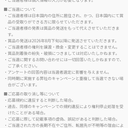
・ご当選者様は個人情報の入力が必要となります。
■ご当選について
・ご当選者様は日本国内の住所に居住され、かつ、日本国内にて賞
品の受取りができる方に限らせていただきます。
・ご当選者様の発表は賞品の発送をもって代えさせていただきま
す。
・賞品の発送は2026年8月下旬以降に発送させていただきます。
・ご当選者様の権利を譲渡・換金・変更することはできません。
・賞品到着後の紛失・破損につきましては対応いたしかねます。
・ご当選に関するお問い合わせには一切回答いたしかねますので、
ご了承ください。
・アンケートの回答内容は当選者選定に影響を与えません。
・同時期に実施する弊社のキャンペーンと重複して当選できない場
合がございます。
■ご応募の取り消し等について
・応募規約に違反すると判断した場合。
・過去、同様のキャンペーンでの規約違反により権利停止処理を受
けたことがある場合。
・ご応募に際して記載事項の虚偽、誤記があると判断した場合。
・ご当選された方の長期不在やご住所、転居先が不明等の理由によ