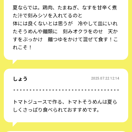
夏ならでは。鶏肉、たまねぎ、なすを甘辛く煮
アーツ ザ・そうめんスライダー」や「揖保乃糸上級
た汁で刻みシソを入れてるのと
品300g＋チューブ調味料5点セット」が当たるチャ
体には良くないとは思うが 冷やして皿にいれ
ンス！★
たそうめんや麺類に 刻みオクラをのせ 天か
「新感覚そうめんアレンジレシピを楽しもう！！キ
すをぶっかけ 麺つゆをかけて混ぜて食す！こ
ャンペーン」お試しキャンペーン」実施中！
れこそ！
当
このトークのお部屋へ投稿をしていただいた方は
選確率が2倍
になります♪
キャンペーンの詳細はこちら【応募締切：
しょう
2025/7/22(火)13時まで】＞
2025.07.22 12:14
🌼🌼おすすめサイト🌼🌼
トマトジュースで作る、トマトそうめんは夏ら
●
夏はこれでしょ！夏野菜カレーレシピ＞
しくさっぱり食べられておすすめです。
●
【管理栄養士監修】偏食になりがちな夏休みの食
生活の工夫を食育マスターの健康メニューで乗り越