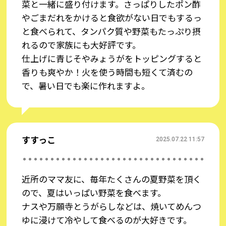
菜と一緒に盛り付けます。さっぱりしたポン酢
やごまだれをかけると食欲がない日でもするっ
と食べられて、タンパク質や野菜もたっぷり摂
れるので家族にも大好評です。
仕上げに青じそやみょうがをトッピングすると
香りも爽やか！火を使う時間も短くて済むの
で、暑い日でも楽に作れますよ。
すすっこ
2025.07.22 11:57
近所のママ友に、毎年たくさんの夏野菜を頂く
ので、夏はいっぱい野菜を食べます。
※絵文字、環境依存文字はコメントに反映できない可能性がありますのでご注意
ナスや万願寺とうがらしなどは、焼いてめんつ
ください。
ゆに浸けて冷やして食べるのが大好きです。