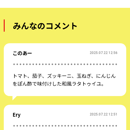
気に乗り越えましょう！
みんなのコメント
＞＞ページ下部の『ログインして「コメント」する』
から投稿ください。
＜コメント投稿例＞
このあー
2025.07.22 12:56
●薬味をたっぷり使った「サラダそうめん」が我が
家の定番です。
トマト、茄子、ズッキーニ、玉ねぎ、にんじん
●毎年ピクルスを作っています。キュウリ・ミョウ
をぽん酢で味付けした和風ラタトゥイユ。
ガがおすすめです！！
●夏野菜を使ってカレーを作ります♪食欲がわいて
きます！
Ery
2025.07.22 12:51
🌼🌼おすすめ情報🌼🌼
★おうちで流しそうめんが楽しめる「タカラトミー